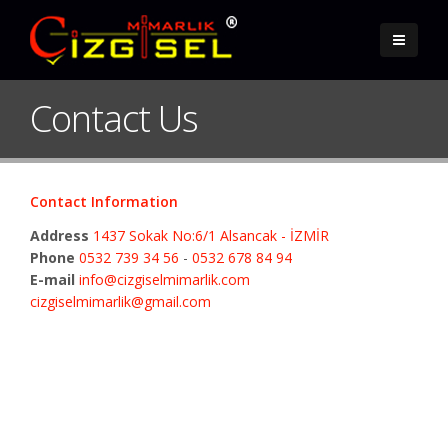
Contact Us
Contact Information
Address
1437 Sokak No:6/1 Alsancak - İZMİR
Phone
0532 739 34 56
-
0532 678 84 94
E-mail
info@cizgiselmimarlik.com
cizgiselmimarlik@gmail.com